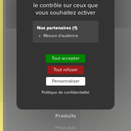
le contrôle sur ceux que
Nos valeurs, nos ambitions
vous souhaitez activer
Nos agences et commerciaux
Nos filiales
Nos partenaires
(1)
Articles de presse
Mesure d'audience
Témoignages
Marques
Tout accepter
Continental
Tout refuser
Kleber
Michelin
Personnaliser
BFGoodrich
Politique de confidentialité
COOPER
EVERGREEN
Produits
Pneus auto