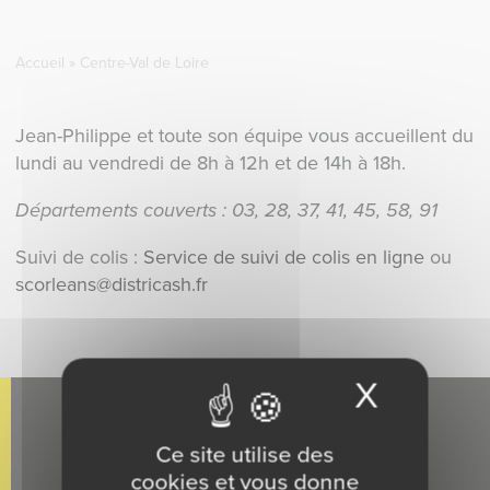
Accueil
»
Centre-Val de Loire
Jean-Philippe et toute son équipe vous accueillent du
lundi au vendredi de 8h à 12h et de 14h à 18h.
Départements couverts : 03, 28, 37, 41, 45, 58, 91
Suivi de colis :
Service de suivi de colis en ligne
ou
scorleans@districash.fr
X
Masque
Qui sommes-nous ?
Ce site utilise des
Notre Histoire
cookies et vous donne