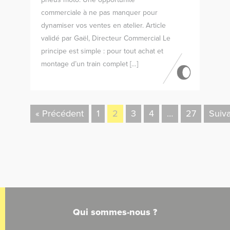
commerciale à ne pas manquer pour
dynamiser vos ventes en atelier. Article
validé par Gaël, Directeur Commercial Le
principe est simple : pour tout achat et
montage d’un train complet […]
« Précédent
1
2
3
4
…
27
Suiva
Qui sommes-nous ?