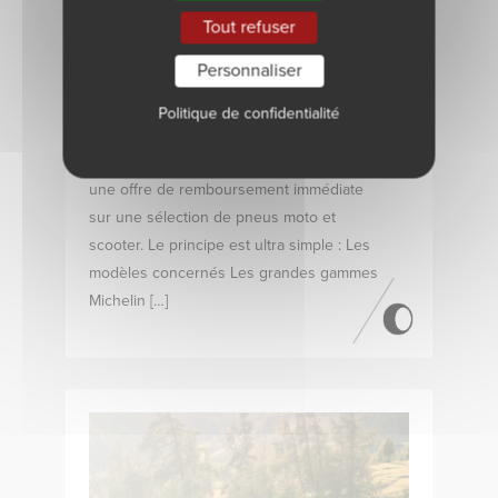
publiée le 1 avril 2026 |
2 commentaires
Tout refuser
Michelin rembourse jusqu’à 40 € sur vos
Personnaliser
pneus moto et scooter Article validé
par Gaël, Directeur Commercial Bonne
Politique de confidentialité
nouvelle pour vos clients deux-roues :
jusqu’au 31 mai 2026, Michelin propose
une offre de remboursement immédiate
sur une sélection de pneus moto et
scooter. Le principe est ultra simple : Les
modèles concernés Les grandes gammes
Michelin […]