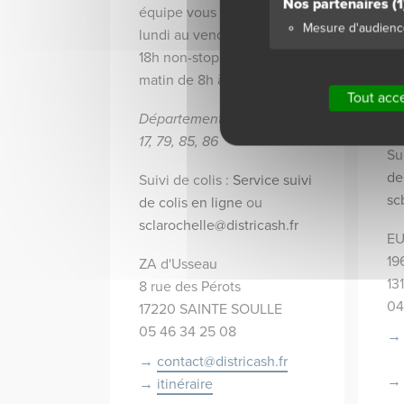
Nos partenaires
(1
je
équipe vous accueillent du
Mesure d'audienc
13
lundi au vendredi de 8h à
8h
18h non-stop et le samedi
matin de 8h à 12h.
Dé
Tout acc
06
Départements couverts : 16,
17, 79, 85, 86
Su
de
Suivi de colis :
Service suivi
sc
de colis en ligne
ou
sclarochelle@districash.fr
EU
19
ZA d'Usseau
13
8 rue des Pérots
04
17220 SAINTE SOULLE
05 46 34 25 08
contact@districash.fr
itinéraire