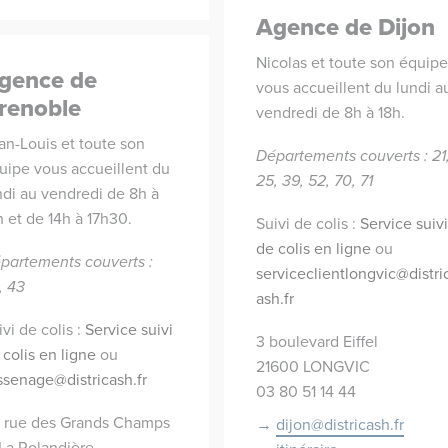
Agence de Dijon
Nicolas et toute son équipe
gence de
vous accueillent du lundi a
renoble
vendredi de 8h à 18h.
an-Louis et toute son
Départements couverts : 21
uipe vous accueillent du
25, 39, 52, 70, 71
ndi au vendredi de 8h à
h et de 14h à 17h30.
Suivi de colis :
Service suivi
de colis en ligne
ou
partements couverts :
serviceclientlongvic@distri
, 43
ash.fr
ivi de colis :
Service suivi
3 boulevard Eiffel
 colis en ligne
ou
21600 LONGVIC
ssenage@districash.fr
03 80 51 14 44
 rue des Grands Champs
dijon@districash.fr
 La Rolandière