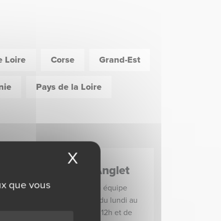
e Loire
Corse
Grand-Est
nie
Pays de la Loire
X
Masquer le bandeau
Agence d’Anglet
eux que vous
Yvan et toute son équipe
u
vous accueillent du lundi au
vendredi de 8h à 12h et de