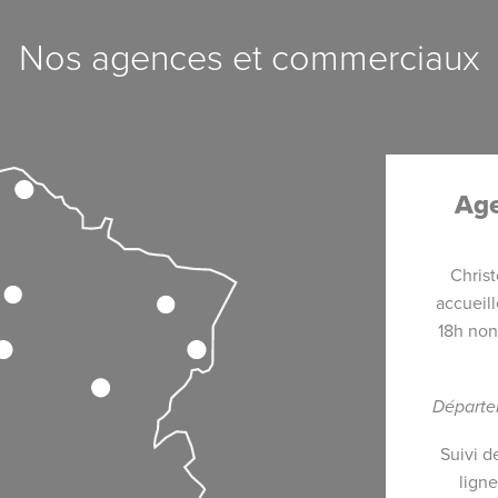
Nos agences et commerciaux
Age
Chris
accueill
18h non
Départem
Suivi de
ligne