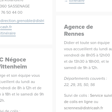
itinéraire
360 SASSENAGE
 76 50 44 00
direction.grenoble@distri
Agence de
cash.fr
Rennes
itinéraire
Didier et toute son équipe
vous accueillent du lundi a
vendredi de 8h05 à 12h00
C Négoce
et de 13h30 à 18h00, et le
ittenheim
samedi de 9h à 12h.
rge et son équipe vous
Départements couverts :
cueillent du lundi au
22, 29, 35, 50, 56
ndredi de 8h à 12h et de
h à 18h et le samedi de 9h
Suivi de colis :
Service suivi
12h.
de colis en ligne
ou
scrennes@districash.fr
vi de colis :