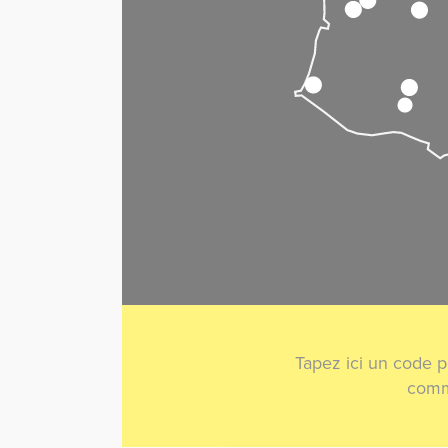
Tapez ici un code p
comm