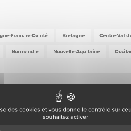
gne-Franche-Comté
Bretagne
Centre-Val d
Normandie
Nouvelle-Aquitaine
Occita
gence d’Aix en
Agence d’Ajaccio
rovence
lise des cookies et vous donne le contrôle sur c
José et toute son équipe
souhaitez activer
vous accueillent du lundi a
onel et toute son équipe
vendredi de 8h à 12h et de
us accueillent du lundi au