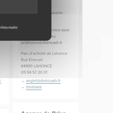
14h à 18h.
Départements couverts :
40, 64, 65
nfidentialité
Suivi de colis :
Service suivi
de colis en ligne
ou
sclahonce@districash.fr
Parc d’activité de Lahonce
Rue Errecart
64990 LAHONCE
05 59 57 20 01
c
anglet@districash.fr
itinéraire