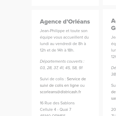
A
Agence d’Orléans
G
Jean-Philippe et toute son
équipe vous accueillent du
Je
lundi au vendredi de 8h à
éq
12h et de 14h à 18h.
lu
12
Départements couverts :
03, 28, 37, 41, 45, 58, 91
Dé
38
Suivi de colis :
Service de
suivi de colis en ligne
ou
Su
scorleans@districash.fr
de
sa
16 Rue des Sablons
Cellule 4 - Quai 7
20
45140 ORMES
ZI