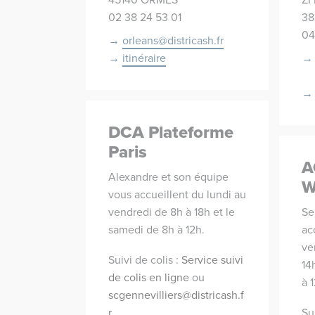
02 38 24 53 01
38
04
orleans@districash.fr
itinéraire
DCA Plateforme
Paris
A
Alexandre et son équipe
W
vous accueillent du lundi au
vendredi de 8h à 18h et le
Se
samedi de 8h à 12h.
ac
ve
Suivi de colis :
Service suivi
14
de colis en ligne
ou
à 
scgennevilliers@districash.f
r
Sui