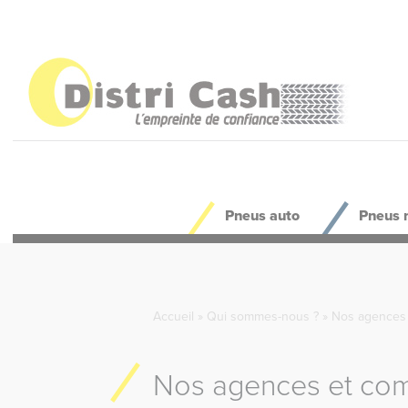
Panneau de gestion des cookies
Pneus auto
Pneus 
Accueil
»
Qui sommes-nous ?
»
Nos agences
Nos agences et co