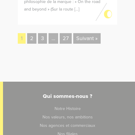
philosophie de la marque : « On the road
and beyond » (Sur la route […]
1
2
3
…
27
Suivant »
Qui sommes-nous ?
Notre Histoire
Nos valeurs, nos ambitions
Nos agences et commerciaux
Nos filiales