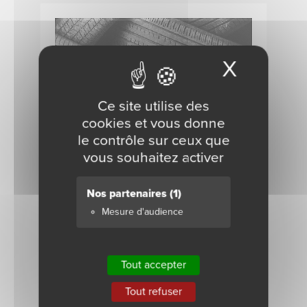
X
Masque
Ce site utilise des
cookies et vous donne
le contrôle sur ceux que
vous souhaitez activer
Nos partenaires
(1)
Valorisation des pneus
Mesure d'audience
usagés 2025 : 28 319
tonnes de CO₂ évitées
Tout accepter
publiée le |
0 commentaire
Tout refuser
Grâce à notre engagement en faveur de