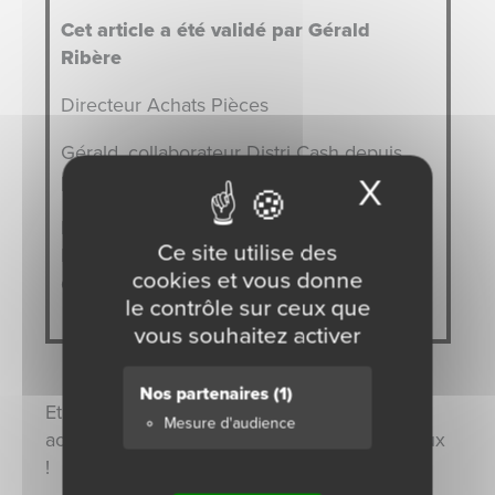
Cet article a été validé par Gérald
Ribère
Directeur Achats Pièces
Gérald, collaborateur Distri Cash depuis
plus de 20 ans.
X
Masque
Il occupe le poste de Directeur des Achats
Ce site utilise des
Pièces et supervise l’approvisionnement
cookies et vous donne
de tous les stocks pièces du Groupe.
le contrôle sur ceux que
vous souhaitez activer
Nos partenaires
(1)
Et pour rester au courant de toutes nos
Mesure d'audience
actualités, suivez-nous sur les réseaux sociaux
!